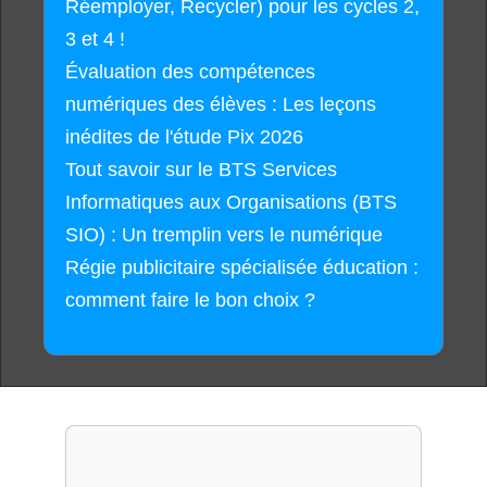
Réemployer, Recycler) pour les cycles 2,
3 et 4 !
Évaluation des compétences
numériques des élèves : Les leçons
inédites de l'étude Pix 2026
Tout savoir sur le BTS Services
Informatiques aux Organisations (BTS
SIO) : Un tremplin vers le numérique
Régie publicitaire spécialisée éducation :
comment faire le bon choix ?