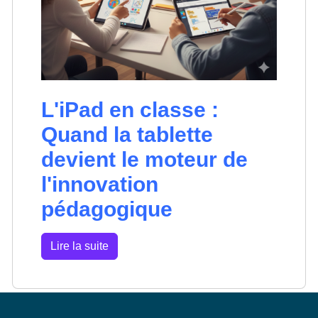
L'iPad en classe :
Quand la tablette
devient le moteur de
l'innovation
pédagogique
Lire la suite