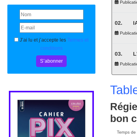
Publicati
I
Publicati
J’ai lu et j’accepte les
Termes et
conditions
L
S’abonner
Publicat
Tabl
Régie
bon c
Temps de l