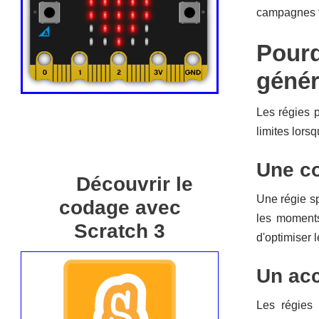
campagnes to
Pourq
génér
Les régies p
limites lors
Une co
Découvrir le
Une régie sp
codage avec
les moments
Scratch 3
d'optimiser 
Un acc
Les régies 