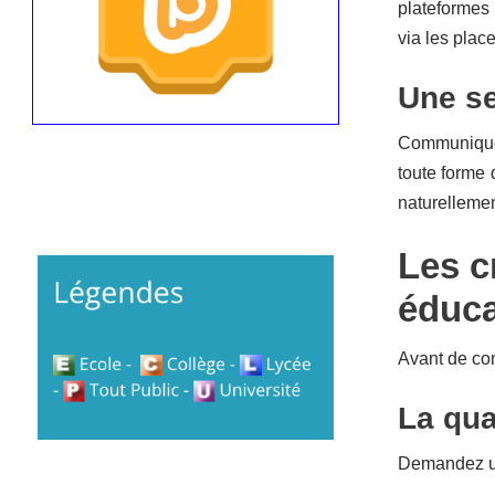
plateformes
via les pla
Une se
Communiquer 
toute forme 
naturelleme
Les c
éduca
Avant de con
La qual
Demandez un 