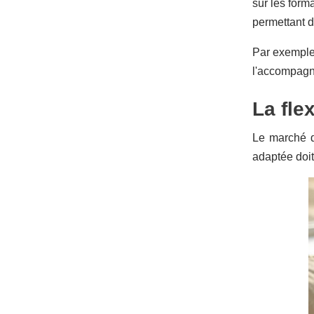
sur les form
permettant d
Par exempl
l'accompagn
La fle
Le marché d
adaptée doit