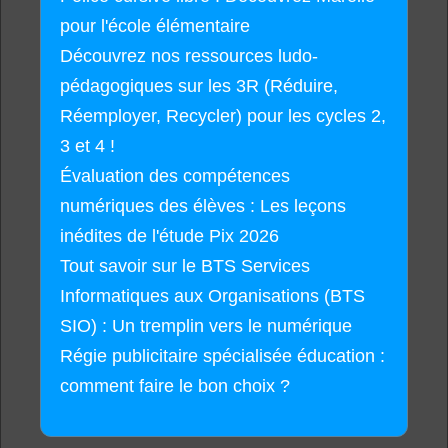
pour l'école élémentaire
Découvrez nos ressources ludo-
pédagogiques sur les 3R (Réduire,
Réemployer, Recycler) pour les cycles 2,
3 et 4 !
Évaluation des compétences
numériques des élèves : Les leçons
inédites de l'étude Pix 2026
Tout savoir sur le BTS Services
Informatiques aux Organisations (BTS
SIO) : Un tremplin vers le numérique
Régie publicitaire spécialisée éducation :
comment faire le bon choix ?