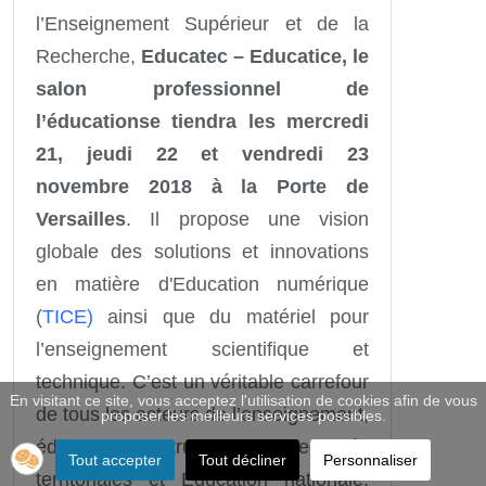
l’Enseignement Supérieur et de la
Recherche,
Educatec – Educatice, le
salon professionnel de
l’éducation
se tiendra les mercredi
21, jeudi 22 et vendredi 23
novembre 2018 à la Porte de
Versailles
. Il propose une vision
globale des solutions et innovations
en matière d'Education numérique
(
TICE)
ainsi que du matériel pour
l’enseignement scientifique et
technique. C’est un véritable carrefour
En visitant ce site, vous acceptez l'utilisation de cookies afin de vous
de tous les acteurs de l’enseignement,
proposer les meilleurs services possibles.
éditeurs, constructeurs, collectivités
Tout accepter
Tout décliner
Personnaliser
territoriales et Éducation nationale,