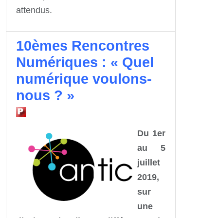
attendus.
10èmes Rencontres
Numériques : « Quel
numérique voulons-
nous ? »
Du 1er
au 5
juillet
2019,
sur
une