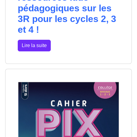
pédagogiques sur les
3R pour les cycles 2, 3
et 4 !
Lire la suite