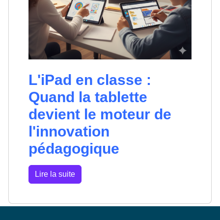
L'iPad en classe :
Quand la tablette
devient le moteur de
l'innovation
pédagogique
Lire la suite