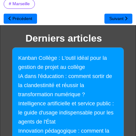
# Marseille
Article précédent : Nouvelle norme AFNOR du clavier français : N
Article suivan
Précédent
Suivant
Derniers articles
Kanban Collège : L'outil idéal pour la
gestion de projet au collège
IA dans l'éducation : comment sortir de
la clandestinité et réussir la
transformation numérique ?
Intelligence artificielle et service public :
le guide d'usage indispensable pour les
agents de l'État
Innovation pédagogique : comment la