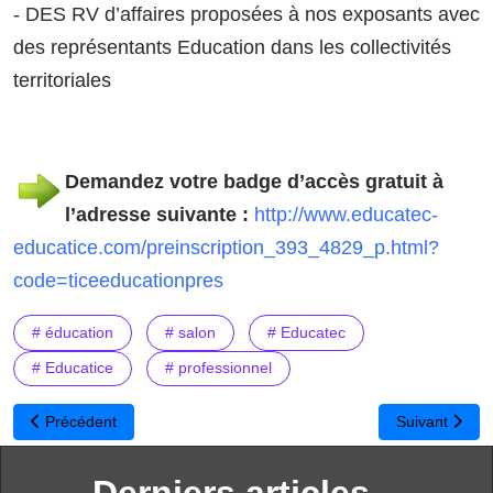
- DES RV d’affaires proposées à nos exposants avec
des représentants Education dans les collectivités
territoriales
Demandez votre badge d’accès gratuit à
l’adresse suivante :
http://www.educatec-
educatice.com/preinscription_393_4829_p.html?
code=ticeeducationpres
# éducation
# salon
# Educatec
# Educatice
# professionnel
Article précédent : Rentrée scolaire 2017 : Légère hausse du coû
Article suivant
Précédent
Suivant
Derniers articles