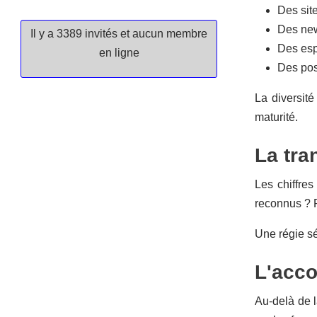
Des sit
Des new
Il y a 3389 invités et aucun membre
Des esp
en ligne
Des poss
La diversité
maturité.
La tra
Les chiffres
reconnus ? P
Une régie sé
L'acc
Au-delà de l