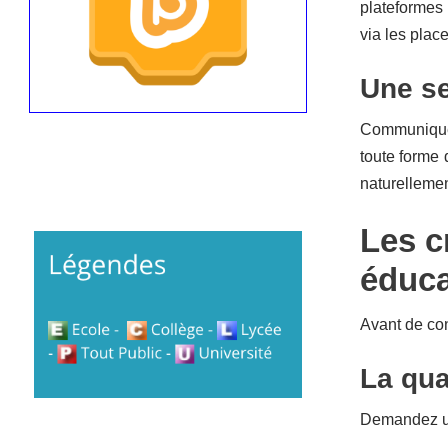
plateformes
via les pla
Une se
Communiquer 
toute forme 
naturelleme
Les c
éduca
Avant de con
La qual
Demandez un 