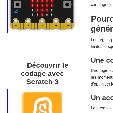
campagnes to
Pourq
génér
Les régies p
limites lors
Une co
Découvrir le
Une régie sp
codage avec
les moments
Scratch 3
d'optimiser 
Un acc
Les régies 