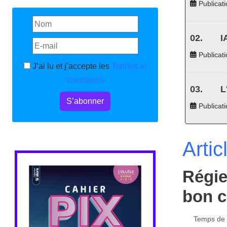
Publicati
I
Publicati
J’ai lu et j’accepte les
Termes et
conditions
L
S’abonner
Publicat
Artic
Régie
bon c
Temps de l