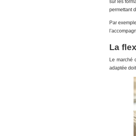
sur les form
permettant d
Par exempl
l'accompagn
La fle
Le marché d
adaptée doit