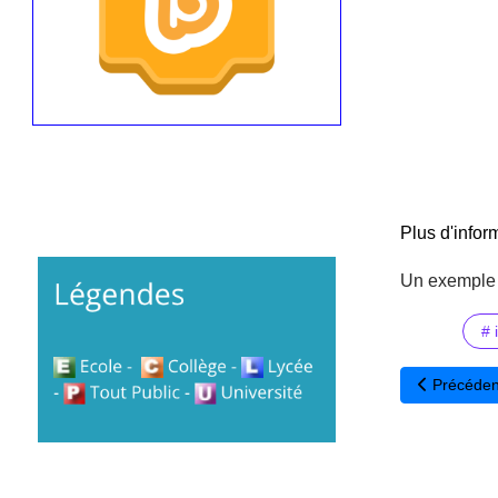
Plus d'inform
Un exemple 
# 
Article préc
Précéden