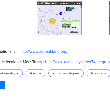
ations ici :
http://www.squeakland.org/
de lécole de Metz Tassy :
http://www.ecmtessy.edres74.ac-gren
informatique
# école
# mathématiques
# primaire
édent : TIC : les forces et faiblesses de la France
t