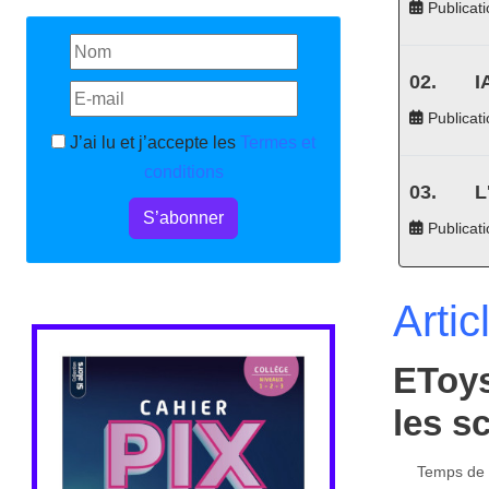
Publicati
I
Publicati
J’ai lu et j’accepte les
Termes et
conditions
L
S’abonner
Publicat
Artic
EToys
les s
Temps de l