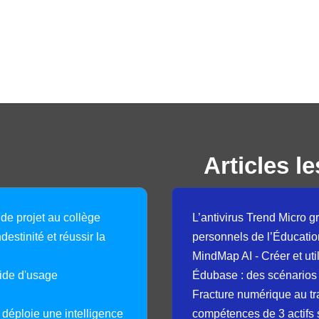
Articles le
 de projet au collège
L’antivirus Trend Micro gr
destinité et réussir la
personnels de l’Éducatio
MindMap AI - Créer et uti
guide d'usage
Édubase : des scénarios
Fracture numérique au tr
déploie une intelligence
compétences de 3 actifs 