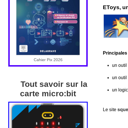
EToys, un
Principales
Cahier Pix 2026
un outi
un outi
Tout savoir sur la
un logic
carte micro:bit
Le site
sque