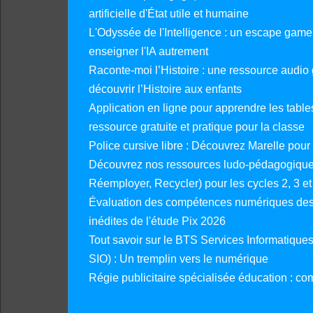
artificielle d'État utile et humaine
L'Odyssée de l'Intelligence : un escape gam
enseigner l'IA autrement
Raconte-moi l’Histoire : une ressource audio g
découvrir l’Histoire aux enfants
Application en ligne pour apprendre les tables
ressource gratuite et pratique pour la classe
Police cursive libre : Découvrez Marelle pour
Découvrez nos ressources ludo-pédagogiques
Réemployer, Recycler) pour les cycles 2, 3 et 
Évaluation des compétences numériques des 
inédites de l'étude Pix 2026
Tout savoir sur le BTS Services Informatique
SIO) : Un tremplin vers le numérique
Régie publicitaire spécialisée éducation : co