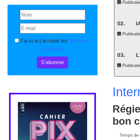
Publicati
I
Publicati
J’ai lu et j’accepte les
Termes et
conditions
L
S’abonner
Publicat
Inter
Régie
bon c
Temps de l