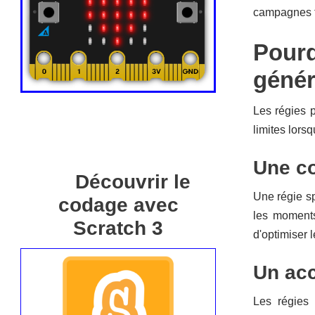
campagnes to
Pourq
génér
Les régies p
limites lors
Une co
Découvrir le
Une régie sp
codage avec
les moments
Scratch 3
d'optimiser 
Un acc
Les régies 