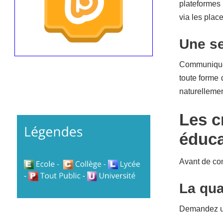
plateformes
via les pla
Une se
Communiquer 
toute forme 
naturelleme
Les c
éduca
Avant de con
La qual
Demandez un 