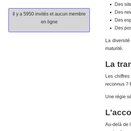
Des sit
Des new
Il y a 5950 invités et aucun membre
Des esp
en ligne
Des poss
La diversité
maturité.
La tra
Les chiffres
reconnus ? P
Une régie sé
L'acc
Au-delà de l