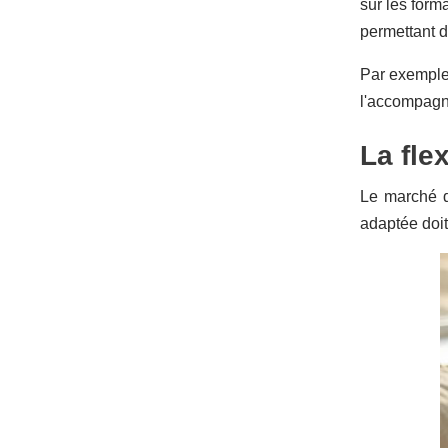
sur les form
permettant d
Par exempl
l'accompagn
La fle
Le marché d
adaptée doit