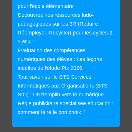
pour l'école élémentaire
Découvrez nos ressources ludo-
pédagogiques sur les 3R (Réduire,
Réemployer, Recycler) pour les cycles 2,
3 et 4 !
Évaluation des compétences
numériques des élèves : Les leçons
inédites de l'étude Pix 2026
Tout savoir sur le BTS Services
Informatiques aux Organisations (BTS
SIO) : Un tremplin vers le numérique
Régie publicitaire spécialisée éducation :
comment faire le bon choix ?