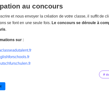
ipation au concours
scrire et nous envoyer la création de votre classe, il suffit de c
ions se font en une seule fois.
Le concours se déroule à compt
ris
.
rmations sur :
aclasseadutalent.fr
lishforschools.fr
tschfurschulen.fr
# é
cédent : Comment préparer vos examens de certification d'anglais ?
t