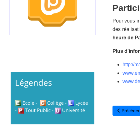
Partic
Pour vous in
des réalisat
heure de Pa
Plus d'info
http://m
www.eng
www.deu
Article pré
Précéden