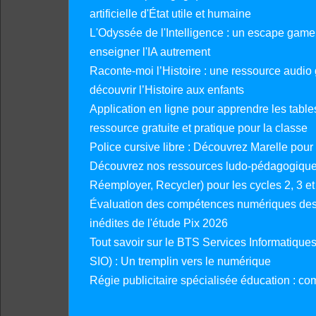
artificielle d'État utile et humaine
L'Odyssée de l'Intelligence : un escape gam
enseigner l'IA autrement
Raconte-moi l’Histoire : une ressource audio g
découvrir l’Histoire aux enfants
Application en ligne pour apprendre les tables
ressource gratuite et pratique pour la classe
Police cursive libre : Découvrez Marelle pour
Découvrez nos ressources ludo-pédagogiques
Réemployer, Recycler) pour les cycles 2, 3 et 
Évaluation des compétences numériques des 
inédites de l'étude Pix 2026
Tout savoir sur le BTS Services Informatique
SIO) : Un tremplin vers le numérique
Régie publicitaire spécialisée éducation : co