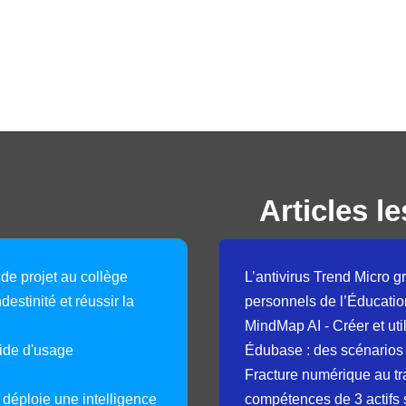
Articles le
 de projet au collège
L’antivirus Trend Micro gr
destinité et réussir la
personnels de l’Éducatio
MindMap AI - Créer et uti
guide d'usage
Édubase : des scénarios
Fracture numérique au tr
déploie une intelligence
compétences de 3 actifs 