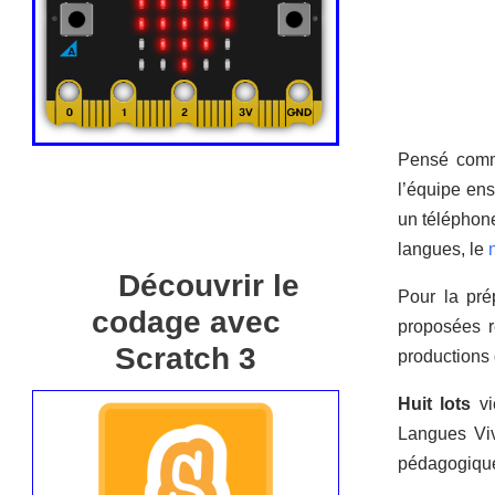
Pensé comme
l’équipe ens
un téléphone
langues, le
Découvrir le
Pour la pré
codage avec
proposées r
Scratch 3
productions 
Huit lots
vi
Langues Viv
pédagogiques