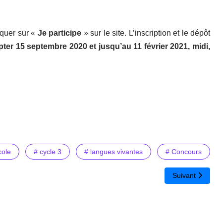
liquer sur «
Je participe
» sur le site. L’inscription et le dépôt
er 15 septembre 2020 et jusqu’au 11 février 2021, midi,
cole
# cycle 3
# langues vivantes
# Concours
Article suivant 
Suivant