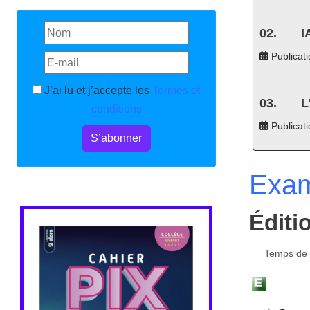
I
Publicati
J’ai lu et j’accepte les
Termes et
L
conditions
Publicat
S’abonner
Exa
Éditi
Temps de l