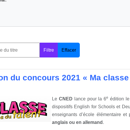
Filtre
Effacer
ion du concours 2021 « Ma classe a
e
Le
CNED
lance pour la 6
édition l
dispositifs English for Schools et Deut
enseignants d’école élémentaire e
anglais ou en allemand
.