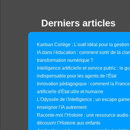
Derniers articles
Kanban Collège : L'outil idéal pour la gestion
IA dans l'éducation : comment sortir de la clan
transformation numérique ?
Intelligence artificielle et service public : le 
indispensable pour les agents de l'État
Innovation pédagogique : comment la France 
artificielle d'État utile et humaine
L'Odyssée de l'Intelligence : un escape gam
enseigner l'IA autrement
Raconte-moi l’Histoire : une ressource audio g
découvrir l’Histoire aux enfants