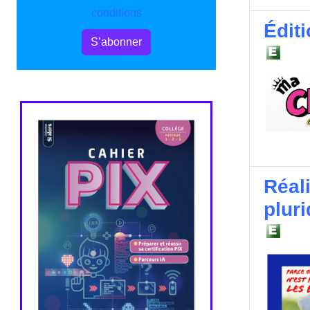
conditions
Édit
S’abonner
Réal
pluri