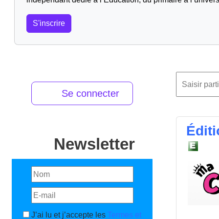
S'inscrire
Se connecter
Édit
Newsletter
J’ai lu et j’accepte les
Termes et