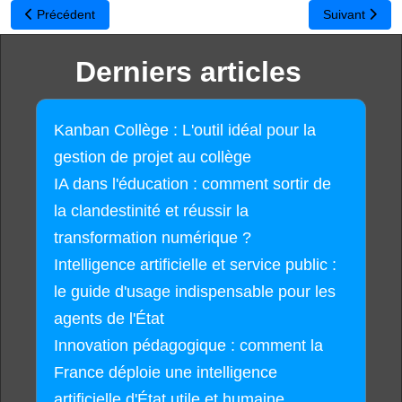
Article précédent : Face Privacy : la solution libre pour partager de
Article suivan
Précédent
Suivant
Derniers articles
Kanban Collège : L'outil idéal pour la
gestion de projet au collège
IA dans l'éducation : comment sortir de
la clandestinité et réussir la
transformation numérique ?
Intelligence artificielle et service public :
le guide d'usage indispensable pour les
agents de l'État
Innovation pédagogique : comment la
France déploie une intelligence
artificielle d'État utile et humaine