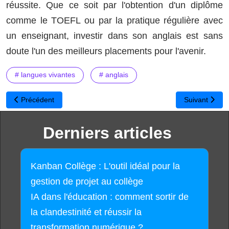
réussite. Que ce soit par l'obtention d'un diplôme
comme le TOEFL ou par la pratique régulière avec
un enseignant, investir dans son anglais est sans
doute l'un des meilleurs placements pour l'avenir.
# langues vivantes
# anglais
Article précédent : Raconte-moi l’Histoire : une ressource audio gra
Article suiva
Précédent
Suivant
Derniers articles
Kanban Collège : L'outil idéal pour la
gestion de projet au collège
IA dans l'éducation : comment sortir de
la clandestinité et réussir la
transformation numérique ?