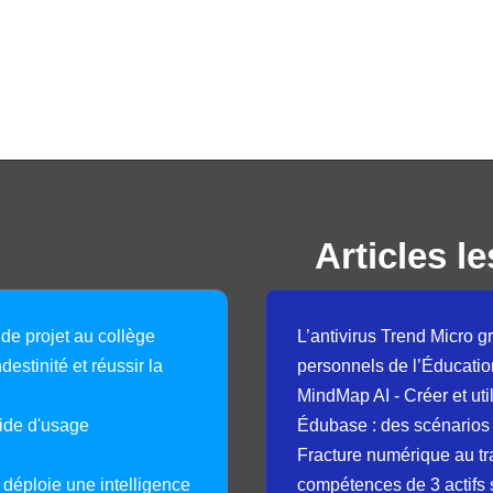
Articles le
 de projet au collège
L’antivirus Trend Micro gr
destinité et réussir la
personnels de l’Éducatio
MindMap AI - Créer et uti
guide d'usage
Édubase : des scénarios
Fracture numérique au tr
déploie une intelligence
compétences de 3 actifs 