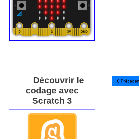
Découvrir le
Article pré
Précéden
codage avec
Scratch 3