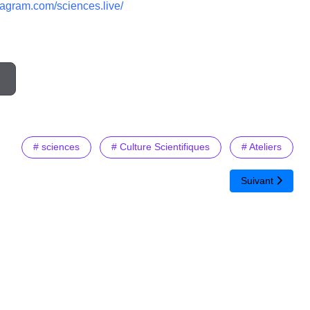
tagram.com/sciences.live/
# sciences
# Culture Scientifiques
# Ateliers
u CP à la Terminale
Article suivant 
Suivant