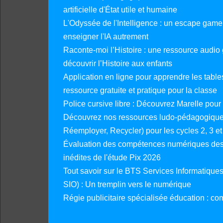
artificielle d'État utile et humaine
L'Odyssée de l'Intelligence : un escape gam
enseigner l'IA autrement
Raconte-moi l’Histoire : une ressource audio g
découvrir l’Histoire aux enfants
Application en ligne pour apprendre les tables
ressource gratuite et pratique pour la classe
Police cursive libre : Découvrez Marelle pour
Découvrez nos ressources ludo-pédagogiques
Réemployer, Recycler) pour les cycles 2, 3 et 
Évaluation des compétences numériques des 
inédites de l'étude Pix 2026
Tout savoir sur le BTS Services Informatique
SIO) : Un tremplin vers le numérique
Régie publicitaire spécialisée éducation : co