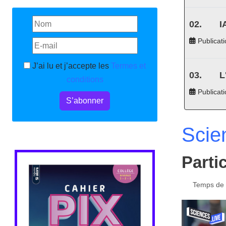
I
Publicati
J’ai lu et j’accepte les
Termes et
L
conditions
Publicat
S’abonner
Scie
Parti
Temps de l