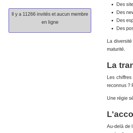
Des sit
Des new
Il y a 11266 invités et aucun membre
Des esp
en ligne
Des poss
La diversité
maturité.
La tra
Les chiffres
reconnus ? P
Une régie sé
L'acc
Au-delà de l