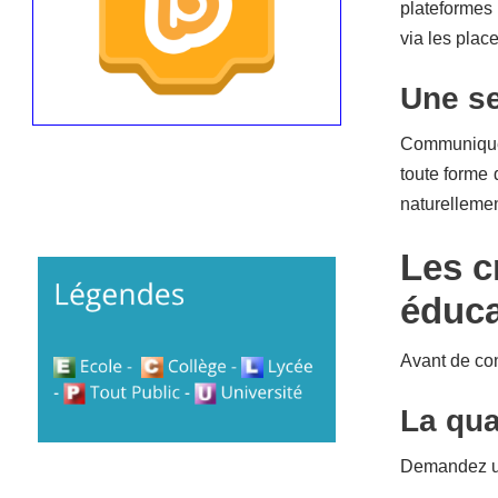
plateformes
via les pla
Une se
Communiquer 
toute forme 
naturelleme
Les c
éduca
Avant de con
La qual
Demandez un 