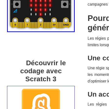
campagnes to
Pourq
génér
Les régies p
limites lors
Une co
Découvrir le
Une régie sp
codage avec
les moments
Scratch 3
d'optimiser 
Un acc
Les régies 