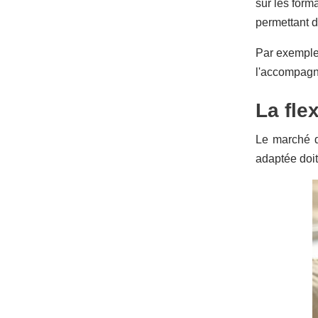
sur les form
permettant d
Par exempl
l'accompagn
La fle
Le marché d
adaptée doit