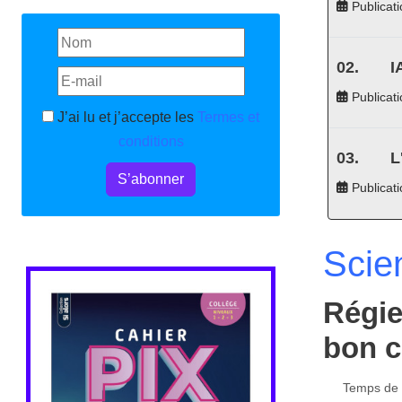
Publicati
I
Publicati
J’ai lu et j’accepte les
Termes et
conditions
L
S’abonner
Publicat
Scie
Régie
bon c
Temps de l