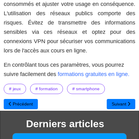
consommés et ajuster votre usage en conséquence.
L'utilisation des réseaux publics comporte des
risques. Évitez de transmettre des informations
sensibles via ces réseaux et optez pour des
connexions VPN pour sécuriser vos communications
lors de l'accès aux cours en ligne.
En contrôlant tous ces paramètres, vous pourrez
suivre facilement des
formations gratuites en ligne.
# jeux
# formation
# smartphone
Article précédent : PHYBOX, une application pour simplifier l’usage
Article suivan
Précédent
Suivant
Derniers articles