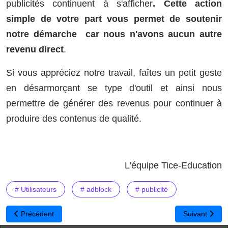
publicités continuent à s'afficher
. Cette action
simple de votre part vous permet de soutenir
notre démarche car nous n'avons aucun autre
revenu direct
.
Si vous appréciez notre travail, faîtes un petit geste
en désarmorçant se type d'outil et ainsi nous
permettre de générer des revenus pour continuer à
produire des contenus de qualité.
L'équipe Tice-Education
# Utilisateurs
# adblock
# publicité
Article précédent : Bonnes vacances
Article suivant
Précédent
Suivant