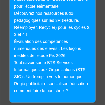
pour l'école élémentaire
Découvrez nos ressources ludo-
pédagogiques sur les 3R (Réduire,
Réemployer, Recycler) pour les cycles 2,
3 et 4 !
Évaluation des compétences
numériques des élèves : Les leçons
inédites de l'étude Pix 2026
Tout savoir sur le BTS Services
Informatiques aux Organisations (BTS
SIO) : Un tremplin vers le numérique
Régie publicitaire spécialisée éducation :
comment faire le bon choix ?