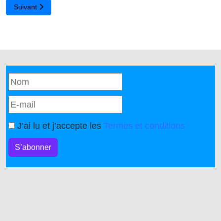
Article suivant : Merci de nous soutenir !
Suivant
J’ai lu et j’accepte les
Termes et conditions
S’abonner