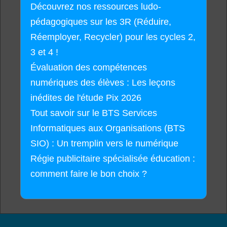
Découvrez nos ressources ludo-
pédagogiques sur les 3R (Réduire,
Réemployer, Recycler) pour les cycles 2,
3 et 4 !
Évaluation des compétences
numériques des élèves : Les leçons
inédites de l'étude Pix 2026
Tout savoir sur le BTS Services
Informatiques aux Organisations (BTS
SIO) : Un tremplin vers le numérique
Régie publicitaire spécialisée éducation :
comment faire le bon choix ?