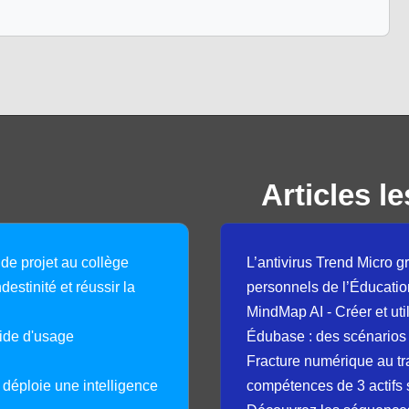
Articles le
 de projet au collège
L’antivirus Trend Micro gr
destinité et réussir la
personnels de l’Éducatio
MindMap AI - Créer et uti
guide d'usage
Édubase : des scénarios
Fracture numérique au tr
déploie une intelligence
compétences de 3 actifs 