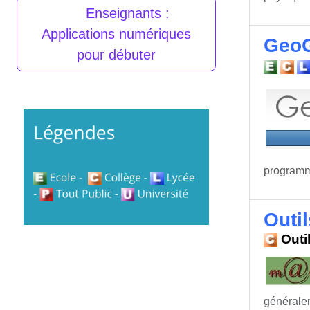
Enseignants :
Applications numériques
GeoG
pour débuter
programm
Outi
Outi
généralem