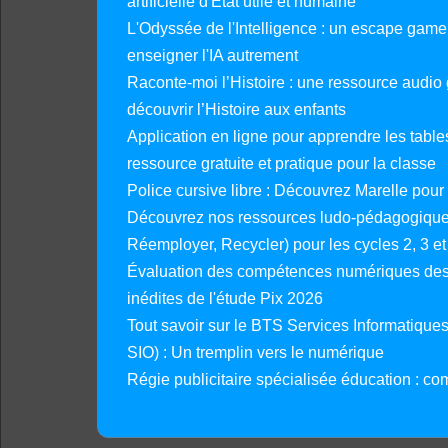
artificielle d'État utile et humaine
L'Odyssée de l'Intelligence : un escape gam
enseigner l'IA autrement
Raconte-moi l’Histoire : une ressource audio g
découvrir l’Histoire aux enfants
Application en ligne pour apprendre les tables
ressource gratuite et pratique pour la classe
Police cursive libre : Découvrez Marelle pour
Découvrez nos ressources ludo-pédagogiques
Réemployer, Recycler) pour les cycles 2, 3 et 
Évaluation des compétences numériques des 
inédites de l'étude Pix 2026
Tout savoir sur le BTS Services Informatique
SIO) : Un tremplin vers le numérique
Régie publicitaire spécialisée éducation : co