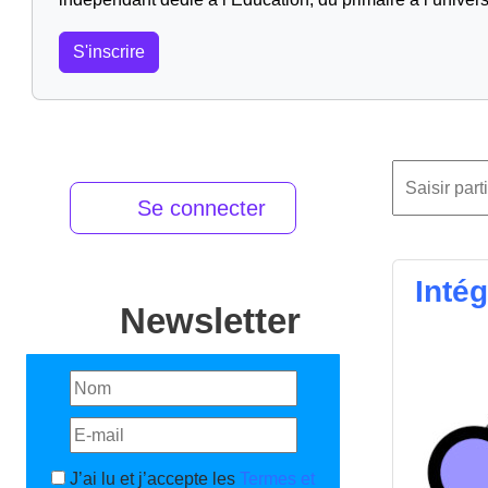
S'inscrire
Se connecter
Inté
Newsletter
J’ai lu et j’accepte les
Termes et