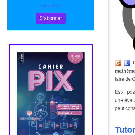
conditions
S’abonner
mathéma
faire de 
Est-il po
une évalu
peut cons
Tuto