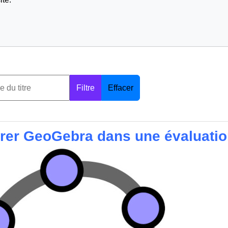
Filtre
Effacer
grer GeoGebra dans une évaluati