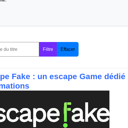
Filtre
Effacer
pe Fake : un escape Game dédié à 
rmations