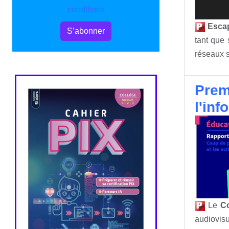
conditions
Escap
S’abonner
tant que 
réseaux s
Prem
l'inf
Le
Co
audiovisu