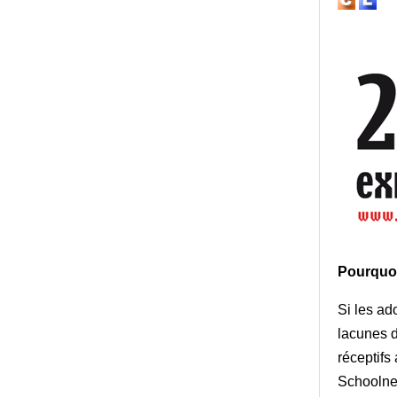
Pour
quo
Si le
s ad
lacunes d
réceptifs
Schoolnet