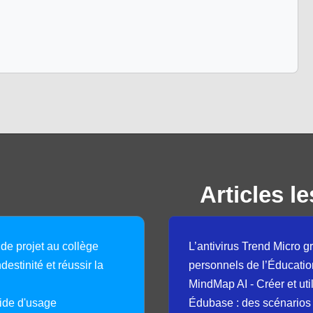
Articles le
 de projet au collège
L’antivirus Trend Micro gr
destinité et réussir la
personnels de l’Éducatio
MindMap AI - Créer et uti
guide d'usage
Édubase : des scénarios