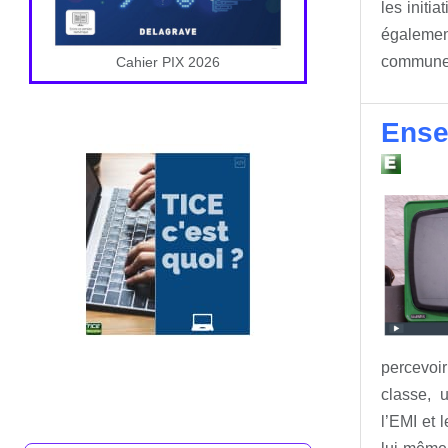
les initi
également
communes 
Cahier PIX 2026
Ensei
percevoi
classe, u
l’EMI et 