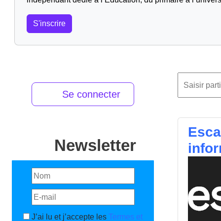
S'inscrire
Se connecter
Esca
Newsletter
info
J’ai lu et j’accepte les
Termes et