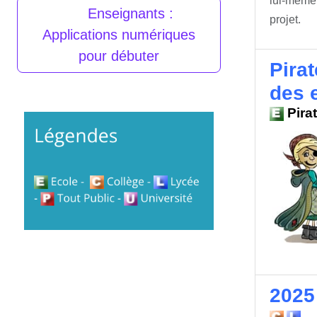
lui-même 
Enseignants :
projet.
Applications numériques
pour débuter
Pirat
des 
Pirat
2025