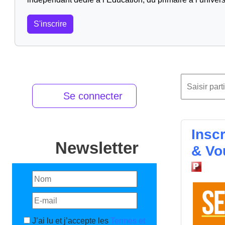
S'inscrire
Se connecter
Insc
Newsletter
& Vo
J’ai lu et j’accepte les
Termes et