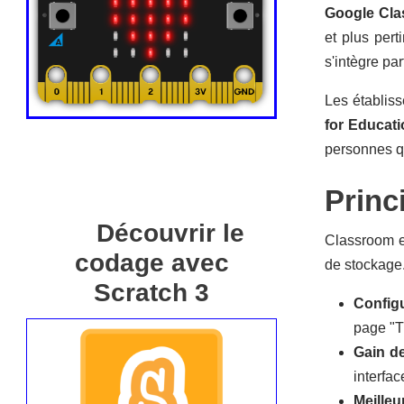
Google Cl
et plus per
s'intègre pa
Les établiss
for Educati
personnes q
Princ
Découvrir le
Classroom e
codage avec
de stockage
Scratch 3
Configu
page "T
Gain d
interfac
Meilleu