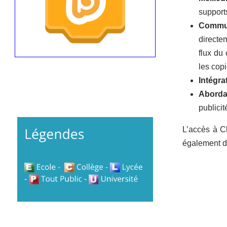
support
Commun
directe
flux du
les cop
Intégra
Aborda
publicit
L’accès à Cl
également di