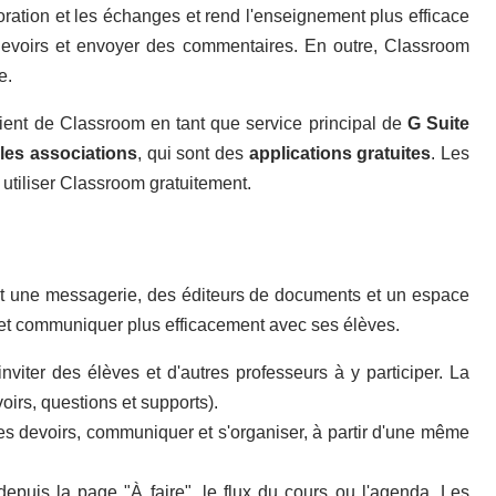
aboration et les échanges et rend l'enseignement plus efficace
 devoirs et envoyer des commentaires. En outre, Classroom
e.
icient de Classroom en tant que service principal de
G Suite
 les associations
, qui sont des
applications gratuites
. Les
tiliser Classroom gratuitement.
ant une messagerie, des éditeurs de documents et un espace
et communiquer plus efficacement avec ses élèves.
viter des élèves et d'autres professeurs à y participer. La
oirs, questions et supports).
des devoirs, communiquer et s'organiser, à partir d'une même
depuis la page "À faire", le flux du cours ou l'agenda. Les