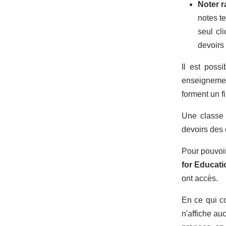
Noter r
notes t
seul cl
devoirs
Il est poss
enseignemen
forment un f
Une classe 
devoirs des 
Pour pouvoir
for Educati
ont accès.
En ce qui c
n'affiche au