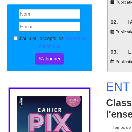
Publicati
I
Publicati
J’ai lu et j’accepte les
Termes et
conditions
L
S’abonner
Publicat
ENT 
Class
l'ens
Temps de l