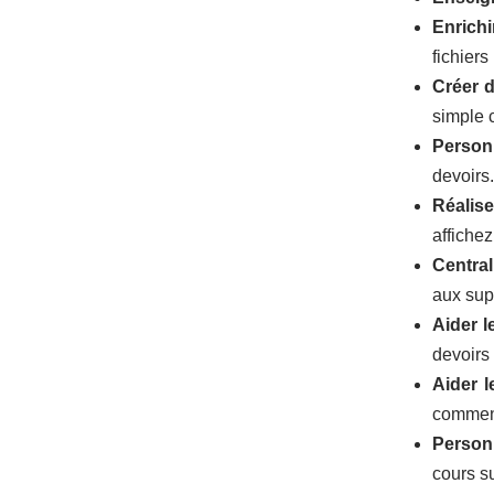
Enrichi
fichier
Créer d
simple c
Personn
devoir
s.
Réalis
affiche
Central
aux sup
Aider l
devoirs
Aider l
comment
Personn
cours s