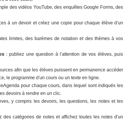
emple des vidéos YouTube, des enquêtes Google Forms, des
ices à un devoir et
créez une copie pour chaque élève
d'un
ates limites, des barèmes de notation et des thèmes à vos
es
:
publiez une question
à l'attention de vos élèves, puis
sources afin que les élèves puissent en permanence
accéder
ce, le programme d'un cours ou un texte en ligne.
le
Agenda pour chaque cours
, dans lequel sont indiqués les
les devoirs à rendre
en un clic.
èves
, y compris les devoirs, les questions, les notes et les
ez des
catégories d
e
notes
et affichez toutes les notes d'un