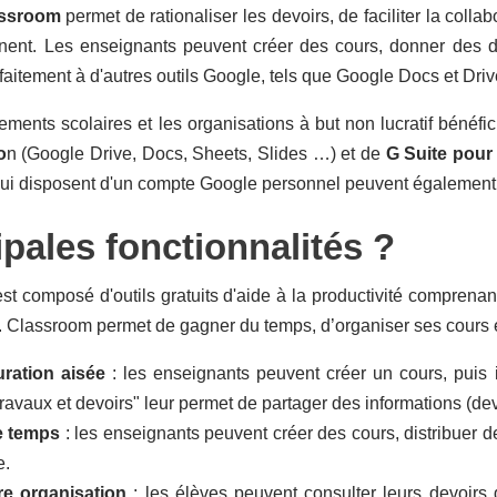
assroom
permet de rationaliser les devoirs, de faciliter la coll
tinent. Les enseignants peuvent créer des cours, donner des
rfaitement à d'autres outils Google, tels que Google Docs et Driv
ements scolaires et les organisations à but non lucratif bénéf
o
n (Google Drive, Docs, Sheets, Slides …) et de
G Suite pour
ui disposent d'un compte Google personnel peuvent également u
ipales fonctionnalités ?
st composé d'outils gratuits d'aide à la productivité compren
. Classroom permet de gagner du temps, d’organiser ses cours 
ration aisée
: les enseignants peuvent créer un cours, puis in
ravaux et devoirs" leur permet de partager des informations (dev
e temps
: les enseignants peuvent créer des cours, distribuer 
e.
re organisation
: les élèves peuvent consulter leurs devoirs 