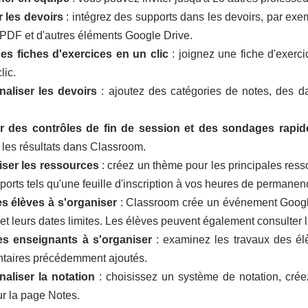
r les devoirs
:
intégrez des supports dans les devoirs
, par ex
s PDF et d'autres éléments Google Drive.
es fiches d'exercices en un clic
: joignez une fiche d'exerc
lic.
aliser les devoirs
: ajoutez des catégories de notes, des d
er des contrôles de fin de session et des sondages rapid
z les résultats dans Classroom.
iser les ressources
: créez un thème pour les principales res
ports
tels qu'une feuille d'inscription à vos heures de permanen
es élèves à s'organiser
: Classroom crée un
événement Goog
 et leurs dates limites. Les élèves peuvent également
consulter 
es enseignants à s'organiser
:
examinez les travaux des él
aires précédemment ajoutés.
aliser la notation
: choisissez un
système de notation
, cré
ur la
page Notes
.