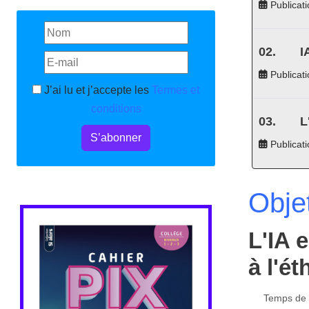
Publicati
I
Publicati
J’ai lu et j’accepte les
Termes et
conditions
L
S’abonner
Publicat
Objet
L'IA 
à l'ét
Temps de l