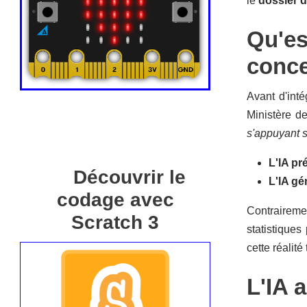
le
dossier 
Qu'est
conc
Avant d'inté
Ministère de
s'appuyant s
L'IA pr
Découvrir le
L'IA gé
codage avec
Contrairemen
Scratch 3
statistiques
cette réalit
L'IA 