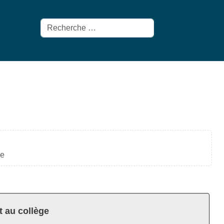
Rechercher
ue
t au collège