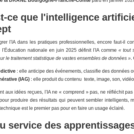
de la DRANE Bourgogne-Franche-Comté
paru en janvier 202
-ce que l'intelligence artifici
ept
grer l'IA dans les pratiques professionnelles, encore faut-il 
 l'Éducation nationale en juin 2025 définit l'IA comme
« tout 
ur le traitement statistique de vastes ensembles de données »
.
édictive
: elle anticipe des événements, classifie des données 
nérative (IAG)
: elle produit du contenu texte, image, son, vidéo
t aux idées reçues, l'IA ne « comprend » pas, ne réfléchit pas
 pour produire des résultats qui peuvent sembler intelligents, m
é technique est le premier pas pour en faire un usage éclairé.
au service des apprentissages