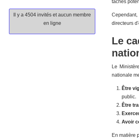
tâches poten
Il y a 4504 invités et aucun membre
Cependant, 
en ligne
directeurs d
Le ca
natio
Le Ministèr
nationale me
Être vi
public.
Être tr
Exercer
Avoir c
En matière p