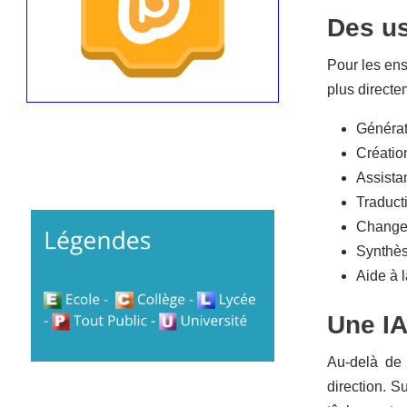
Des u
Pour les ens
plus directe
Générat
Créatio
Assista
Traduct
Changem
Synthès
Aide à 
Une IA
Au-delà de 
direction. 