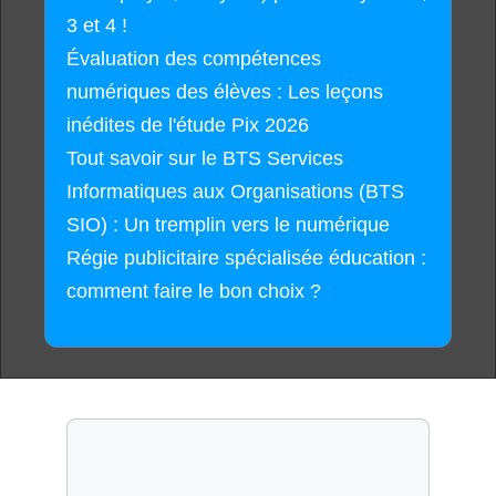
3 et 4 !
Évaluation des compétences
numériques des élèves : Les leçons
inédites de l'étude Pix 2026
Tout savoir sur le BTS Services
Informatiques aux Organisations (BTS
SIO) : Un tremplin vers le numérique
Régie publicitaire spécialisée éducation :
comment faire le bon choix ?