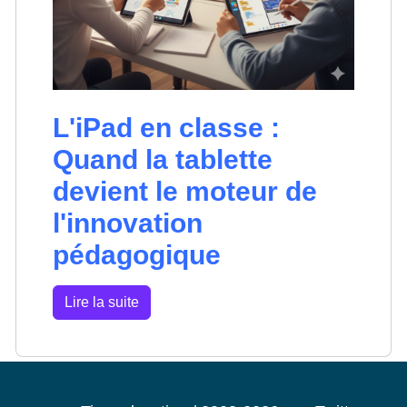
L'iPad en classe :
Quand la tablette
devient le moteur de
l'innovation
pédagogique
Lire la suite