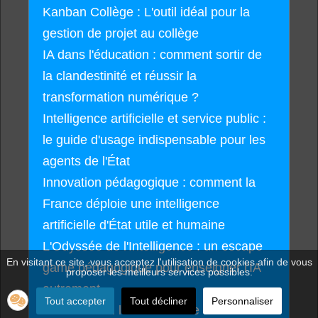
Kanban Collège : L'outil idéal pour la
gestion de projet au collège
IA dans l'éducation : comment sortir de
la clandestinité et réussir la
transformation numérique ?
Intelligence artificielle et service public :
le guide d'usage indispensable pour les
agents de l'État
Innovation pédagogique : comment la
France déploie une intelligence
artificielle d'État utile et humaine
L'Odyssée de l'Intelligence : un escape
En visitant ce site, vous acceptez l'utilisation de cookies afin de vous
game pédagogique pour enseigner l'IA
proposer les meilleurs services possibles.
autrement
Tout accepter
Tout décliner
Personnaliser
Raconte-moi l’Histoire : une ressource