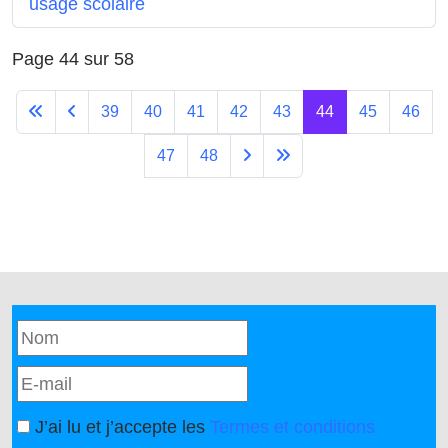
usage scolaire
Page 44 sur 58
39
40
41
42
43
44
45
46
47
48
J’ai lu et j’accepte les
Termes et conditions