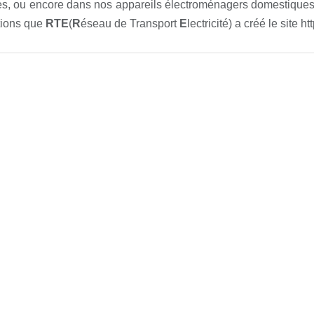
es, ou encore dans nos appareils électroménagers domestiques
tions que
RTE
(
R
éseau de Transport
E
lectricité) a créé le site 