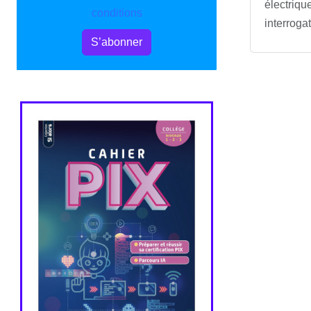
électriqu
conditions
interroga
S’abonner