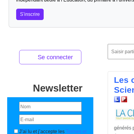
S'inscrire
Se connecter
Les 
Newsletter
Scie
générés p
J’ai lu et j’accepte les
Termes et