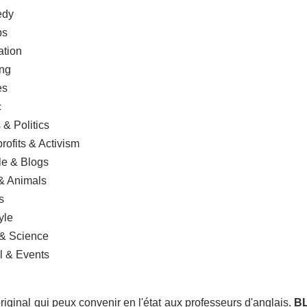
dy
s
tion
ng
s
c
 Politics
fits & Activism
 & Blogs
 Animals
s
yle
 Science
 & Events
riginal qui peux convenir en l'état aux professeurs d'anglais.
BL