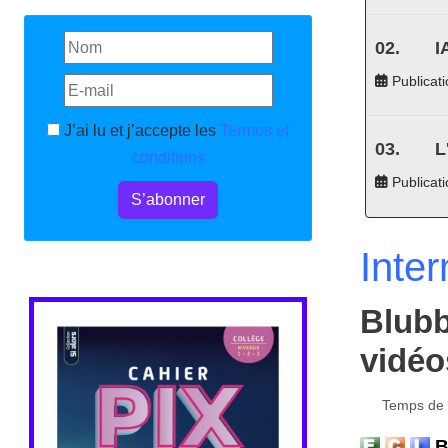
I
Publicati
J’ai lu et j’accepte les
Termes et
L
conditions
Publicat
S’abonner
Inter
Blubb
vidéo
Temps de l
Bl