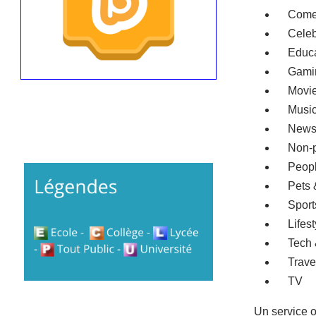
Come
Celeb
Educa
Gami
Movie
Musi
News &
Non-pro
People
Pets &
Sport
Lifest
Tech &
Travel
TV
Un service o