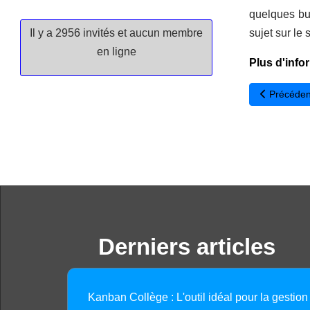
quelques bug
Il y a 2956 invités et aucun membre
sujet sur le s
en ligne
Plus d'info
Article pré
Précéden
Derniers articles
Kanban Collège : L'outil idéal pour la gestion