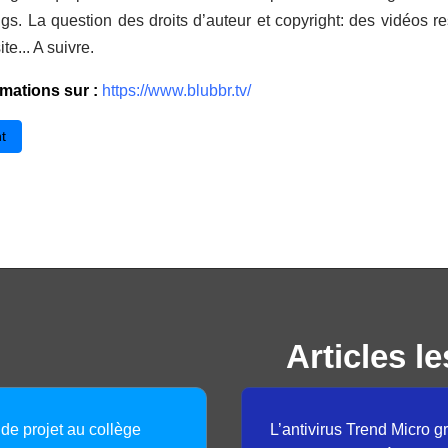
s. La question des droits d’auteur et copyright: des vidéos res
ite... A suivre.
rmations sur :
https://www.blubbr.tv/
cédent : Retoucher vos photos en ligne avec Picozu
t
Articles le
 de projet au collège
L’antivirus Trend Micro gr