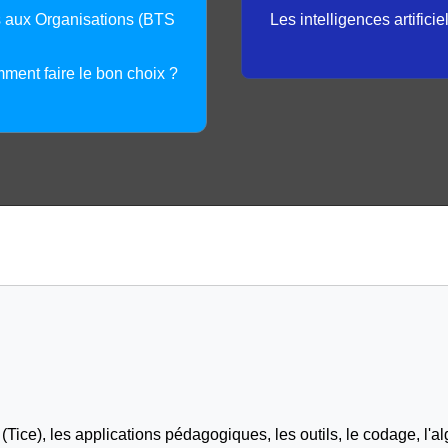
s aux Organisations (BTS
Les intelligences artifici
mment faire le bon choix ?
Tice), les applications pédagogiques, les outils, le codage, l'al