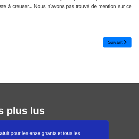
te à creuser...
Nous n'avons pas trouvé de mention sur ce
Article suivant 
Suivant
s plus lus
atuit pour les enseignants et tous les