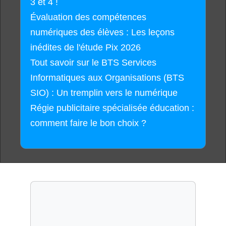
3 et 4 !
Évaluation des compétences
numériques des élèves : Les leçons
inédites de l'étude Pix 2026
Tout savoir sur le BTS Services
Informatiques aux Organisations (BTS
SIO) : Un tremplin vers le numérique
Régie publicitaire spécialisée éducation :
comment faire le bon choix ?