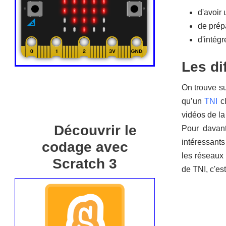
d'avoir
de prép
d'intég
Les dif
On trouve s
qu’un
TNI
cl
vidéos de la
Découvrir le
Pour davant
intéressants
codage avec
les réseaux 
Scratch 3
de TNI, c'es