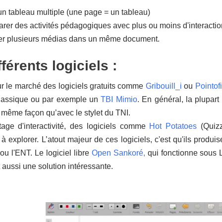
 un tableau multiple (une page = un tableau)
arer des activités pédagogiques avec plus ou moins d'interactio
rer plusieurs médias dans un même document.
férents logiciels :
ur le marché des logiciels gratuits comme
Gribouill_i
ou
Pointof
assique ou par exemple un
TBI Mimio
. En général, la plupart
 même façon qu’avec le stylet du TNI.
age d'interactivité, des logiciels comme
Hot Potatoes
(Quizz
 à explorer. L’atout majeur de ces logiciels, c'est qu'ils prod
ou l'ENT. Le logiciel libre
Ope
n
Sankoré,
qui fonctionne sous 
t aussi une solution intéressante.