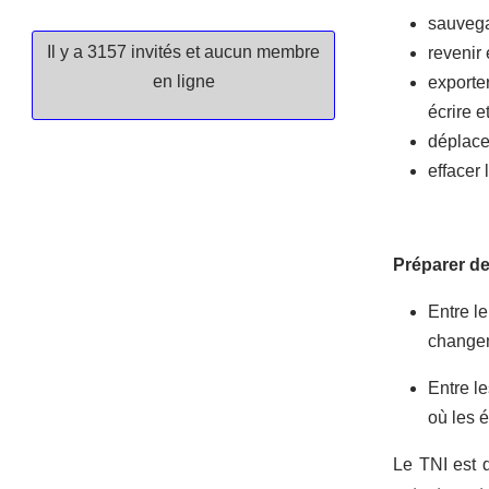
sauvega
Il y a 3157 invités et aucun membre
revenir
en ligne
exporte
écrire e
déplacer
effacer 
Préparer de
Entre le
changem
Entre le
où les 
Le TNI est d