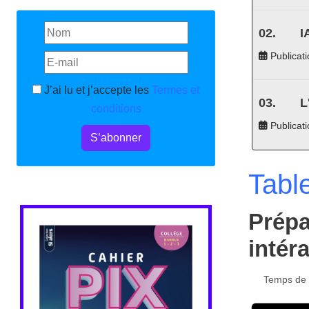
I
Publicati
J’ai lu et j’accepte les
Termes et
L
conditions
Publicat
S’abonner
Tabl
Prépa
intéra
Temps de l