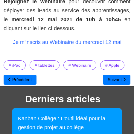
Rejoignez le webinaire
pour découvrir comment
déployer des iPads au service des apprentissages,
le
mercredi 12 mai 2021 de 10h à 10h45
en
cliquant sur le lien ci-dessous.
Je m'inscris au Webinaire du mercredi 12 mai
# iPad
# tablettes
# Webinaire
# Apple
Article précédent : Comment repenser l’enseignement ? Rejoignez
Article suivan
Précédent
Suivant
Derniers articles
Kanban Collège : L'outil idéal pour la
gestion de projet au collège