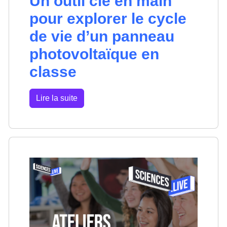
Un outil clé en main
pour explorer le cycle
de vie d’un panneau
photovoltaïque en
classe
Lire la suite