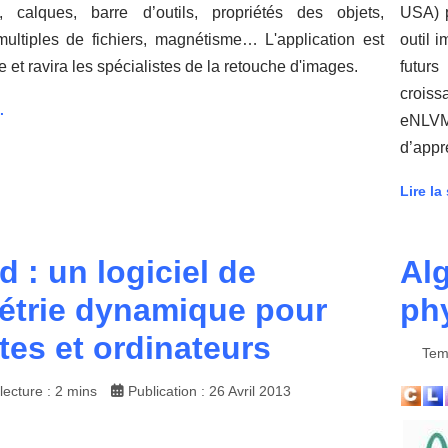
 calques, barre d’outils, propriétés des objets,
USA) p
multiples de fichiers, magnétisme… L'application est
outil 
e et ravira les spécialistes de la retouche d'images.
futur
croiss
.
eNLVM
d’appr
Lire la 
 : un logiciel de
Al
trie dynamique pour
ph
ttes et ordinateurs
Temp
ecture : 2 mins
Publication : 26 Avril 2013