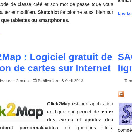
format
code de classe
créé
et
son mot de passe
(que vous
lter et modifier
).
Sketchlot
fonctionne aussi bien sur
Lire la 
 que tablettes ou smartphones.
.
2Map : Logiciel gratuit de
SA
ion de cartes sur Internet
li
ecture : 2 mins
Publication : 3 Avril 2013
Tem
Click2Map
est une application
en ligne qui permet de
créer
des cartes et ajoutez des
ntérêt personnalisables
en quelques clics,
compét