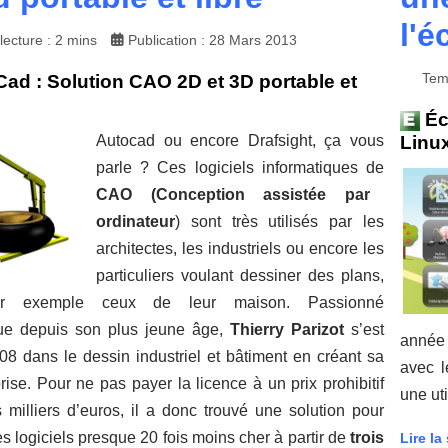
l'é
ecture : 2 mins
Publication : 28 Mars 2013
Tem
ad : Solution CAO 2D et 3D portable et
Éc
Linux
Autocad ou encore Drafsight, ça vous
parle ? Ces logiciels informatiques de
CAO
(Conception assistée par
ordinateur
) sont très utilisés par les
architectes, les industriels ou encore les
particuliers voulant dessiner des plans,
r exemple ceux de leur maison. Passionné
que depuis son plus jeune âge,
Thierry Parizot
s’est
année 
08 dans le dessin industriel et bâtiment en créant sa
avec 
rise. Pour ne pas payer la licence à un prix prohibitif
une ut
 milliers d’euros, il a donc trouvé une solution pour
es logiciels presque 20 fois moins cher à partir de
trois
Lire la 