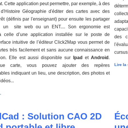
n
t. Cette application peut permettre, par exemple, à des
déterm
 d'Histoire Géographie d'éditer des cartes avec des
collec
érêt (définis par l'enseignant) pour ensuite les partager
adapt
, un site web ou un ENT.... Son ergonomie est
capaci
 celle d’une application installée sur le poste de
des c
nterface intuitive de l’éditeur Click2Map vous permet de
l'éval
artes très facilement et sans aucune connaissance en
cursus
on. Elle est aussi disponible sur
Ipad
et
Android
.
Lire la 
ue carte, vous pouvez ajouter des repères
bles indiquant un lieu, une description, des photos et
déos...
.
lCad : Solution CAO 2D
Éc
 portable et libre
une