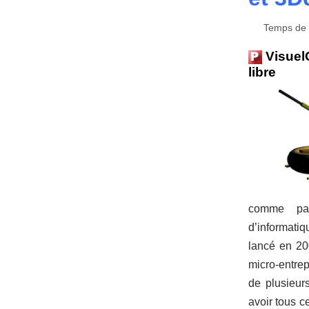
Temps de l
VisuelC
libre
comme pa
d’informati
lancé en 20
micro-entrep
de plusieurs
avoir tous c