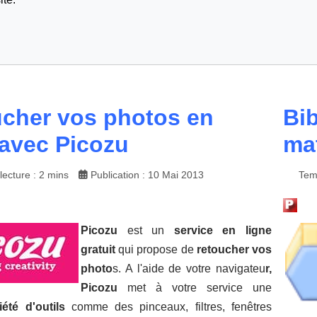
cher vos photos en
Bib
 avec Picozu
ma
ecture : 2 mins
Publication : 10 Mai 2013
Temp
Picozu
est un
service en ligne
gratuit
qui propose de
retoucher vos
photo
s. A l'aide de votre navigateu
r,
P
icozu
met à votre service une
iété d'outils
comme des pinceaux, filtres, fenêtres