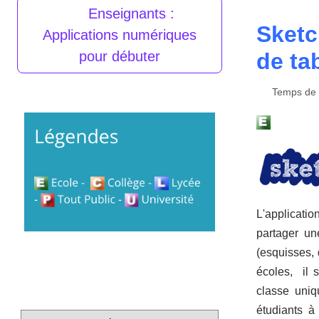
Enseignants :
Sketc
Applications numériques
de ta
pour débuter
Temps de l
L'applicati
partager un
(esquisses, 
écoles,
il 
classe
uniq
étudiants
à