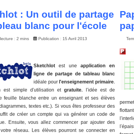
hlot : Un outil de partage
Pap
bleau blanc pour l'école
pap
ecture : 2 mins
Publication : 15 Avril 2013
Tem
Sketchlot
est une
application en
ligne de partage de tableau blanc
idéale pour
l'enseignement primaire
.
on est simple d'utilisation et
gratuite.
l'idée est de
e feuille blanche entre un enseignant et ses élèves
permet
diagrammes, textes etc.). Si vous êtes
professeur
des
flotta
suffit de créer un compte
qui va générer un
code de
l'inte
ue.
Ensuite, vous allez
commencer par ajouter
des
l'épais
 votre réseau
.
Les élèves pourront se
connecter en