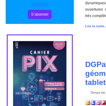
dynamiques,
conditions
ouvertures 
S’abonner
trés complèt
Lire la suite..
DGPad
géomé
table
Temps de l