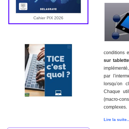
Cahier PIX 2026
conditions 
sur tablett
implémenté, 
par l'inter
lorsqu'on c
Chaque util
(macro-const
complexes.
Lire la suite..