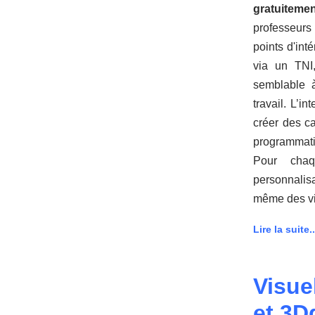
gratuiteme
professeurs
points d'int
via un TNI
semblable à
travail. L’i
créer des c
programmati
Pour chaq
personnalisa
même des vi
Lire la suite..
Visue
et 3Dd