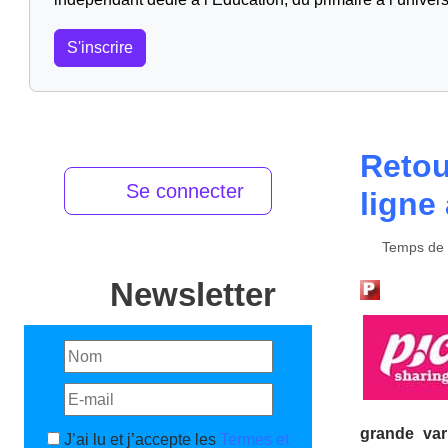
S'inscrire
Retou
Se connecter
ligne
Temps de l
Newsletter
grande var
J’ai lu et j’accepte les
Termes et