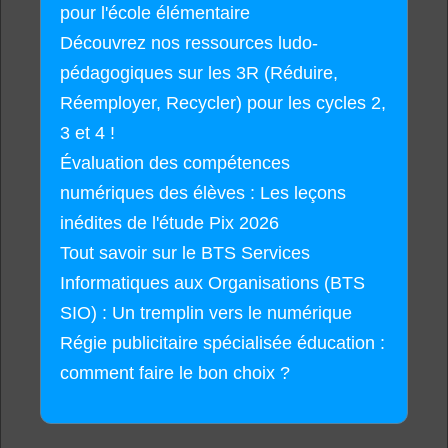
pour l'école élémentaire
Découvrez nos ressources ludo-
pédagogiques sur les 3R (Réduire,
Réemployer, Recycler) pour les cycles 2,
3 et 4 !
Évaluation des compétences
numériques des élèves : Les leçons
inédites de l'étude Pix 2026
Tout savoir sur le BTS Services
Informatiques aux Organisations (BTS
SIO) : Un tremplin vers le numérique
Régie publicitaire spécialisée éducation :
comment faire le bon choix ?