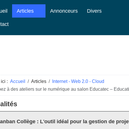
ueil
Articles
Annonceurs
Divers
tact
ici :
Accueil
Articles
Internet - Web 2.0 - Cloud
pez à des ateliers sur le numérique au salon Educatec – Educa
alités
anban Collège : L'outil idéal pour la gestion de proje