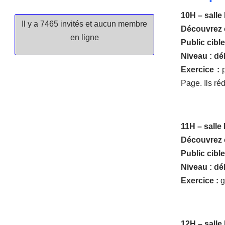
10H – salle
Il y a 7465 invités et aucun membre
Découvrez 
en ligne
Public cible
Niveau : dé
Exercice :
p
Page. Ils ré
11H – salle
Découvrez c
Public cible
Niveau : dé
Exercice :
g
12H – salle