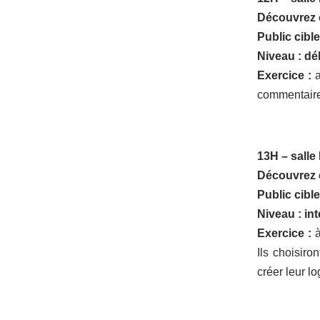
Découvrez c
Public cible
Niveau : dé
Exercice :
a
commentaires
13H – salle
Découvrez c
Public cible
Niveau : in
Exercice :
à
Ils choisiro
créer leur lo