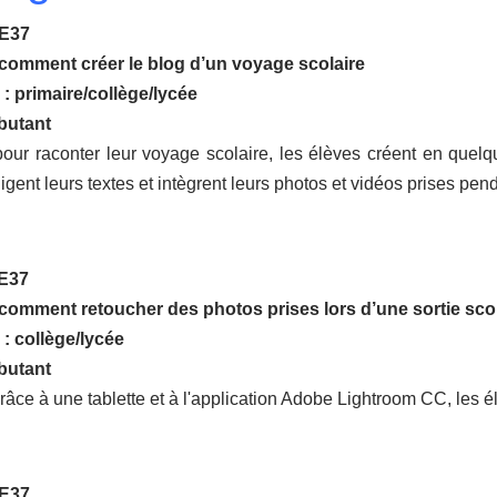
 E37
comment créer le blog d’un voyage scolaire
 : primaire/collège/lycée
butant
our raconter leur voyage scolaire, les élèves créent en quel
digent leurs textes et intègrent leurs photos et vidéos prises pen
 E37
omment retoucher des photos prises lors d’une sortie scol
 : collège/lycée
butant
râce à une tablette et à l'application Adobe Lightroom CC, les é
 E37