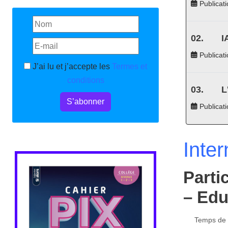
Publicati
I
Publicati
J’ai lu et j’accepte les
Termes et
conditions
L
S’abonner
Publicat
Inter
Parti
– Edu
Temps de l