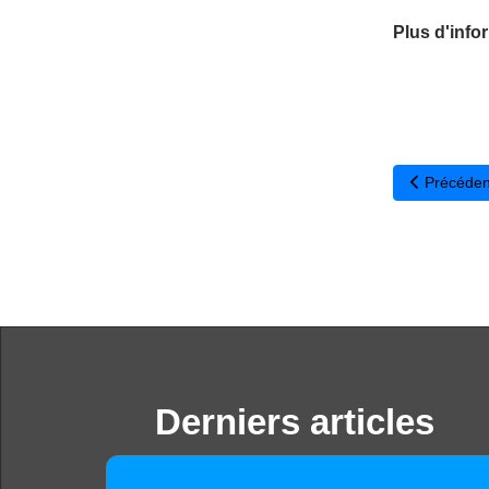
Plus d'info
Article pré
Précéden
Derniers articles