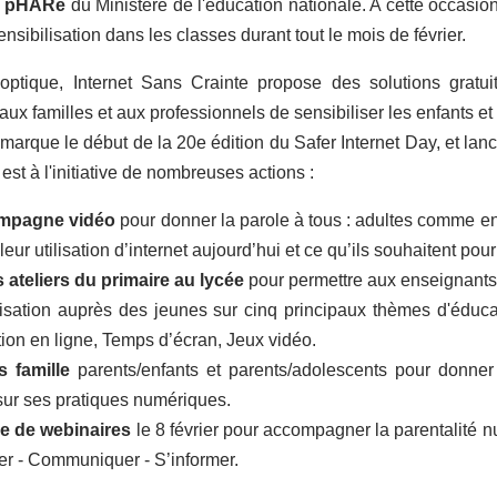
pHARe
du
Ministère
de
l'éducation
nationale. A cette occasio
ensibilisation dans les classes durant tout le mois de février.
optique, Internet Sans Crainte propose des solutions gratu
aux familles et aux professionnels de sensibiliser les enfants 
marque le début de la 20e édition du Safer Internet Day, et lanc
est à l'initiative de nombreuses actions :
mpagne vidéo
pour donner la parole à tous : adultes comme enfan
leur utilisation d’internet aujourd’hui et ce qu’ils souhaitent po
s ateliers du primaire au lycée
pour permettre aux enseignants 
lisation auprès des jeunes sur cinq principaux thèmes d'édu
tion en ligne, Temps d’écran, Jeux vidéo.
ts famille
parents/enfants et parents/adolescents pour donne
 sur ses pratiques numériques.
le de webinaires
le 8 février pour accompagner la parentalité n
r - Communiquer - S’informer.