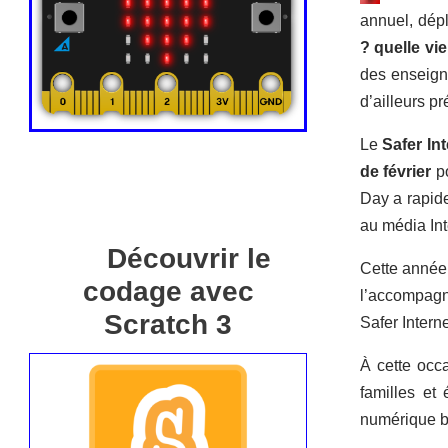
annuel, dépl
? quelle vi
des enseign
d’ailleurs p
Le
Safer In
de février
po
Day a rapide
au média Int
Découvrir le
Cette année,
codage avec
l’accompagn
Scratch 3
Safer Interne
À cette occ
familles et 
numérique bi