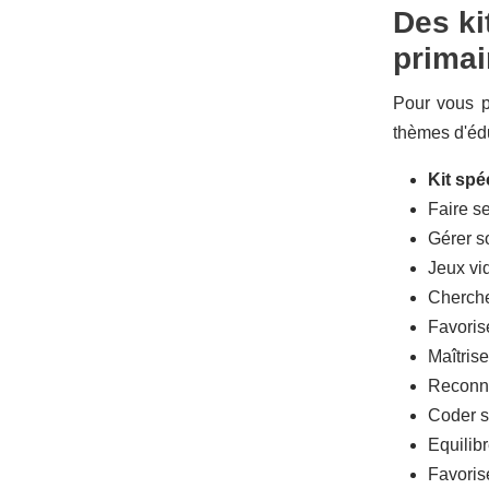
Des ki
primai
Pour vous p
thèmes d'édu
Kit spé
Faire s
Gérer s
Jeux vi
Chercher
Favoris
Maîtris
Reconna
Coder s
Equilibr
Favoris