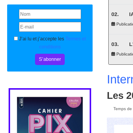
I
Publicati
J’ai lu et j’accepte les
Termes et
L
conditions
Publicat
S’abonner
Inter
Les 2
Temps de l