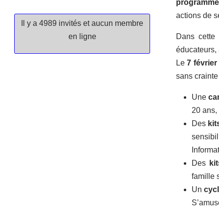
programme
actions de s
Il y a 4989 invités et aucun membre
en ligne
Dans cette 
éducateurs, 
Le
7 février
sans crainte 
Une
ca
20 ans, 
Des
kit
sensibi
Informa
Des
ki
famille
Un
cyc
S’amuse