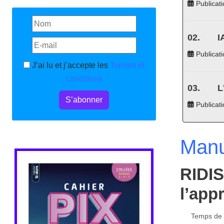
Publicati
I
Publicati
J’ai lu et j’accepte les
Termes et
conditions
L
S’abonner
Publicat
Manu
RIDIS
l’app
Temps de l