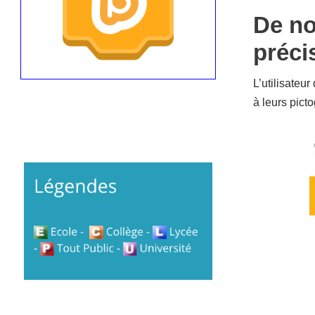
De no
préci
L’utilisateu
à leurs pict