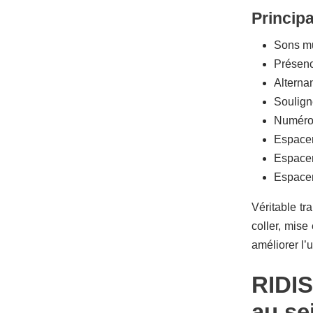
Principa
Sons mu
Présenc
Alterna
Soulig
Numérota
Espacem
Espacem
Espacem
Véritable tr
coller, mise
améliorer l’u
RIDIS
au se