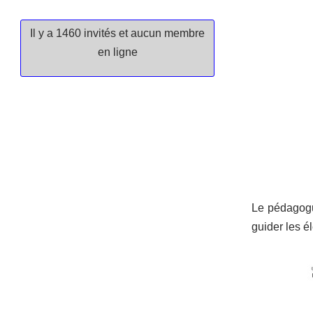
Il y a 1460 invités et aucun membre
en ligne
Le pédagogue
guider les é