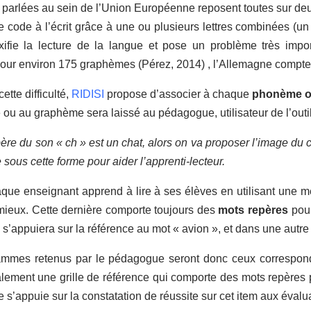
 parlées au sein de l’Union Européenne reposent toutes sur de
 code à l’écrit grâce à une ou plusieurs lettres combinées (u
ifie la lecture de la langue et pose un problème très impor
ur environ 175 graphèmes (Pérez, 2014) , l’Allemagne compte
cette difficulté,
RIDISI
propose d’associer à chaque
phonème o
u au graphème sera laissé au pédagogue, utilisateur de l’outil
père du son « ch » est un chat, alors on va proposer l’image du
 sous cette forme pour aider l’apprenti-lecteur.
aque enseignant apprend à lire à ses élèves en utilisant une méth
mieux. Cette dernière comporte toujours des
mots repères
pour
» s’appuiera sur la référence au mot « avion », et dans une autre
ammes retenus par le pédagogue seront donc ceux correspond
lement une grille de référence qui comporte des mots repères
s’appuie sur la constatation de réussite sur cet item aux évalu