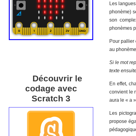
Les langues
phonème) se
son complex
phonèmes po
Pour pallier 
au phonème o
Si le mot re
texte ensuite
Découvrir le
En effet, ch
codage avec
convient le 
Scratch 3
aura le « a 
Les pictogr
propose éga
pédagogique 