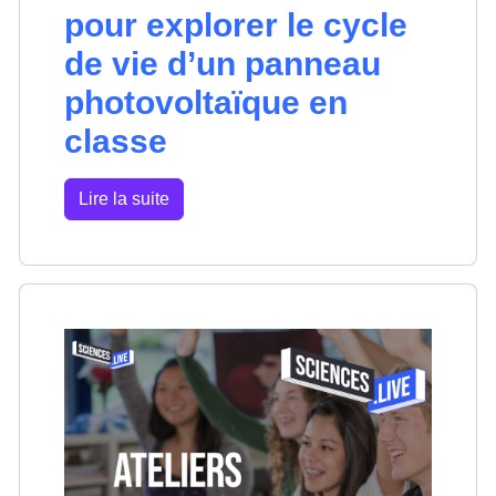
pour explorer le cycle
de vie d’un panneau
photovoltaïque en
classe
Lire la suite