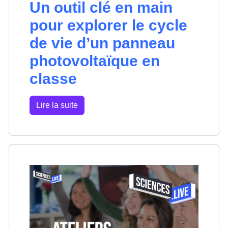
Un outil clé en main
pour explorer le cycle
de vie d’un panneau
photovoltaïque en
classe
Lire la suite