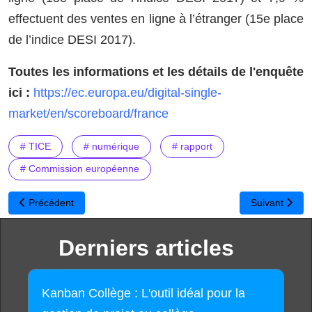
effectuent des ventes en ligne à l’étranger (15e place
de l’indice DESI 2017).
Toutes les informations et les détails de l'enquête
ici :
https://ec.europa.eu/digital-single-
market/en/scoreboard/france
# TICE
# numérique
# rapport
# Commission européenne
Article précédent : Nouvelle version d'Emmabuntüs Debian Edition
Article suivan
Précédent
Suivant
Derniers articles
Kanban Collège : L'outil idéal pour la