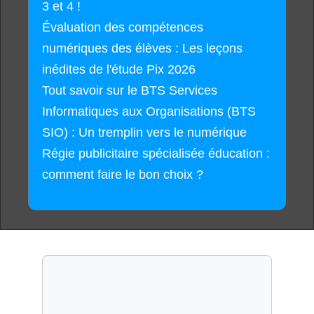
3 et 4 !
Évaluation des compétences
numériques des élèves : Les leçons
inédites de l'étude Pix 2026
Tout savoir sur le BTS Services
Informatiques aux Organisations (BTS
SIO) : Un tremplin vers le numérique
Régie publicitaire spécialisée éducation :
comment faire le bon choix ?