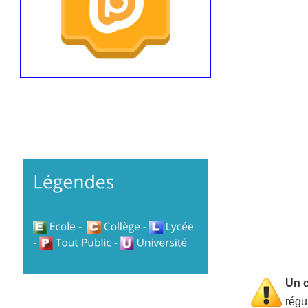
Un c
régu