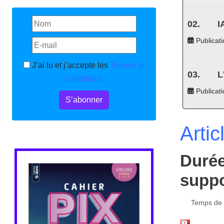
I
Publicati
J’ai lu et j’accepte les
Termes et
L
conditions
Publicat
S’abonner
Artic
Durée
suppo
Temps de l