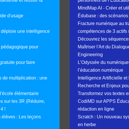
destinité et réussir la
personnels de l’Éducatio
MindMap AI - Créer et uti
guide d'usage
Édubase : des scénarios
Fracture numérique au tr
déploie une intelligence
compétences de 3 actifs 
Découvrez les séquence
e pédagogique pour
Maîtriser l'Art du Dialog
Engineering
ratuite pour faire
L’Odyssée du numérique 
l’éducation numérique
 de multiplication : une
Intelligence Artificielle 
Recherche et Enjeux pour
 l'école élémentaire
Transformez vos textes en
 sur les 3R (Réduire,
CodiMD sur APPS Éducation
4 !
rédaction en ligne
élèves : Les leçons
Scratch : Un nouveau s
en herbe