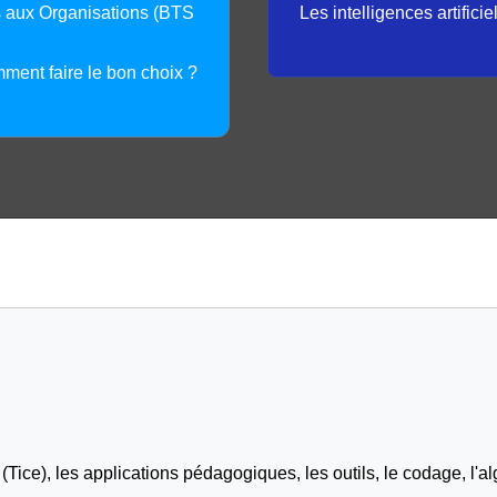
s aux Organisations (BTS
Les intelligences artifici
mment faire le bon choix ?
Tice), les applications pédagogiques, les outils, le codage, l'al