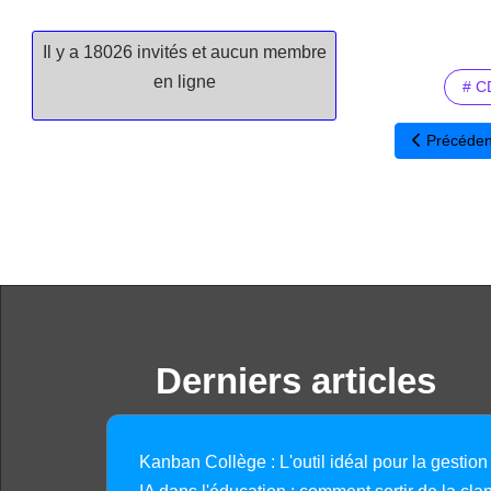
Il y a 18026 invités et aucun membre
en ligne
# C
Article préc
Précéden
Derniers articles
Kanban Collège : L'outil idéal pour la gestion