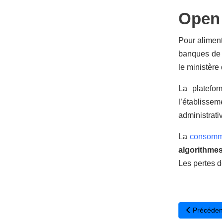
Open 
Pour aliment
banques de 
le ministère
La platefor
l’établissem
administrati
La
consomma
algorithme
Les pertes d
Article pré
Précéden