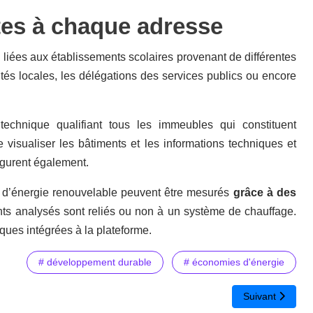
tes à chaque adresse
liées aux établissements scolaires provenant de différentes
és locales, les délégations des services publics ou encore
echnique qualifiant tous les immeubles qui constituent
de visualiser les bâtiments et les informations techniques et
figurent également.
n d’énergie renouvelable peuvent être mesurés
grâce à des
ents analysés sont reliés ou non à un système de chauffage.
iques intégrées à la plateforme.
# développement durable
# économies d'énergie
fléchir sur l'impact environnemental du numérique
Article suivant 
Suivant