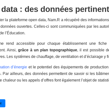
data : des données pertinen
er la plateforme open data, Nam.R a récupéré des informations 
données ouvertes. Celles-ci sont communiquées par les autorit
 de l’Éducation.
me rend accessible pour chaque établissement une fiche t
ent. Ainsi,
grâce à un plan topographique
, il est possible 
ves. Les systèmes de chauffage, de ventilation et d’éclairage y 
tion d’énergie
et le potentiel des équipements de productio
s
. Par ailleurs, des données permettent de savoir si les bâtim
e chaleur ou les appels d’offres font également l’objet de statist
cédent : Données-moi de l'oxygène : une activité pour comprendre et ré
t