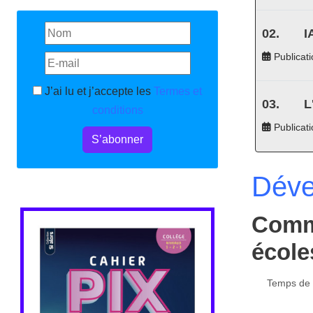
I
Publicati
J’ai lu et j’accepte les
Termes et
L
conditions
Publicat
S’abonner
Déve
Comme
école
Temps de l