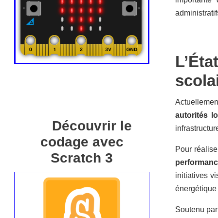
administrati
L’Éta
scola
Actuellemen
autorités l
Découvrir le
infrastructu
codage avec
Pour réalis
Scratch 3
performanc
initiatives v
énergétique
Soutenu par 