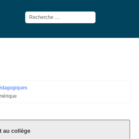
Rechercher
pédagogiques
umérique
t au collège