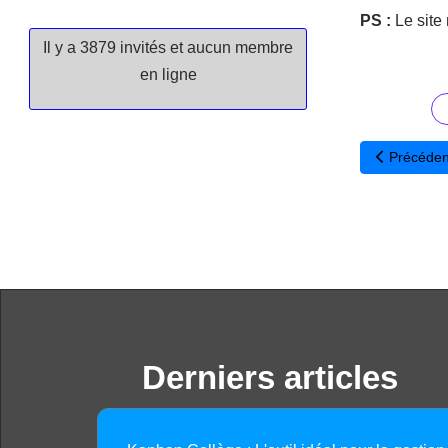
PS :
Le site 
Il y a 3879 invités et aucun membre
en ligne
Article pré
Précéden
Derniers articles