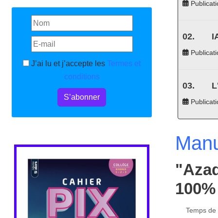
Publicati
I
Publicati
J’ai lu et j’accepte les
Termes et
conditions
L
S’abonner
Publicat
Manu
"Azad
100%
Temps de l