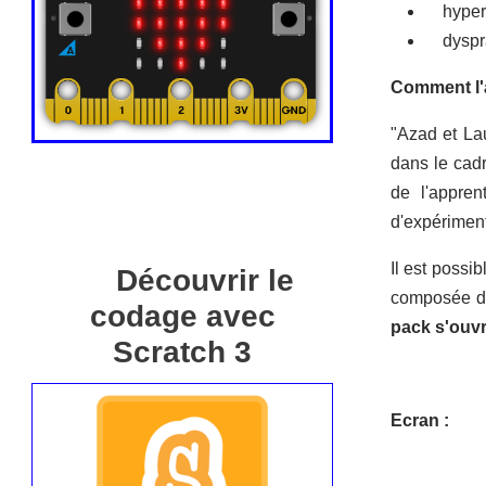
hyperac
dysprax
Comment l'ac
"Azad et La
dans le cadr
de l'appren
d'expériment
Il est possib
Découvrir le
composée de
codage avec
pack s'ouvre
Scratch 3
Ecran :