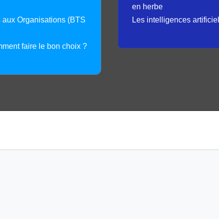
en herbe
s aux Organisations (BTS
Les intelligences artifici
mment faire le bon choix ?