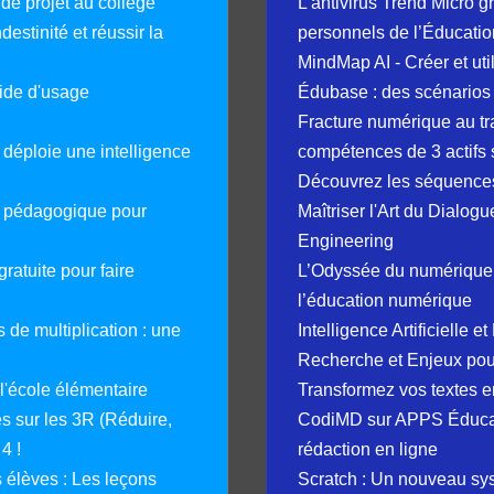
 de projet au collège
L’antivirus Trend Micro gr
destinité et réussir la
personnels de l’Éducatio
MindMap AI - Créer et uti
guide d'usage
Édubase : des scénarios
Fracture numérique au tr
déploie une intelligence
compétences de 3 actifs 
Découvrez les séquence
e pédagogique pour
Maîtriser l'Art du Dialog
Engineering
ratuite pour faire
L’Odyssée du numérique 
l’éducation numérique
 de multiplication : une
Intelligence Artificielle 
Recherche et Enjeux pour
 l'école élémentaire
Transformez vos textes en
 sur les 3R (Réduire,
CodiMD sur APPS Éducation
4 !
rédaction en ligne
élèves : Les leçons
Scratch : Un nouveau s