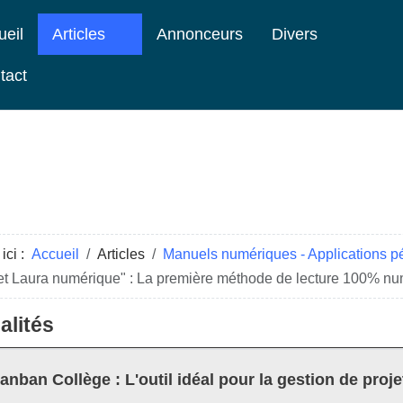
ueil
Articles
Annonceurs
Divers
tact
ici :
Accueil
Articles
Manuels numériques - Applications 
et Laura numérique" : La première méthode de lecture 100% n
alités
anban Collège : L'outil idéal pour la gestion de proje