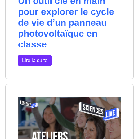
Un outil clé en main
pour explorer le cycle
de vie d’un panneau
photovoltaïque en
classe
Lire la suite