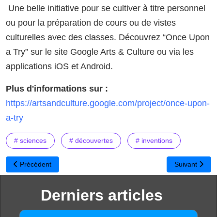
Une belle initiative pour se cultiver à titre personnel
ou pour la préparation de cours ou de vistes
culturelles avec des classes. Découvrez “Once Upon
a Try” sur le site Google Arts & Culture ou via les
applications iOS et Android.
Plus d'informations sur :
https://artsandculture.google.com/project/once-upon-
a-try
# sciences
# découvertes
# inventions
Article précédent : Faq2Sciences : Une plateforme d'auto-évaluati
Article suivan
Précédent
Suivant
Derniers articles