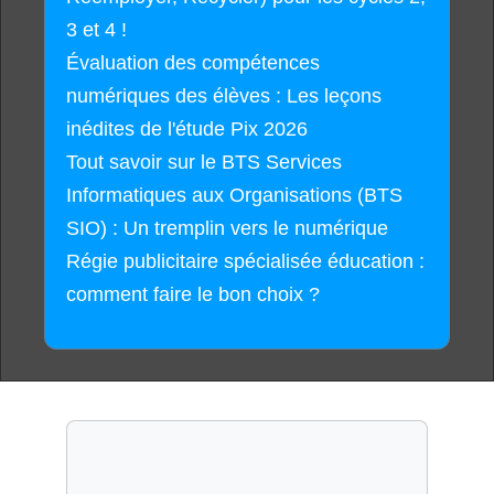
3 et 4 !
Évaluation des compétences
numériques des élèves : Les leçons
inédites de l'étude Pix 2026
Tout savoir sur le BTS Services
Informatiques aux Organisations (BTS
SIO) : Un tremplin vers le numérique
Régie publicitaire spécialisée éducation :
comment faire le bon choix ?