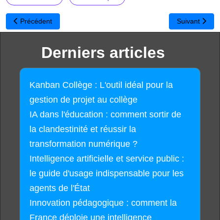
Article précédent : Comment créer des cartes de vœux numériques 
Article suiva
Précédent
Suivant
Derniers articles
Kanban Collège : L'outil idéal pour la
gestion de projet au collège
IA dans l'éducation : comment sortir de
la clandestinité et réussir la
transformation numérique ?
Intelligence artificielle et service public :
le guide d'usage indispensable pour les
agents de l'État
Innovation pédagogique : comment la
France déploie une intelligence