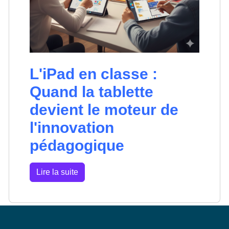
L'iPad en classe :
Quand la tablette
devient le moteur de
l'innovation
pédagogique
Lire la suite