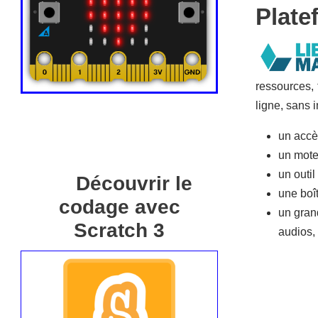
Plate
ressources,
ligne, sans i
un accè
un mote
un outil
Découvrir le
une boî
codage avec
un gran
Scratch 3
audios, f