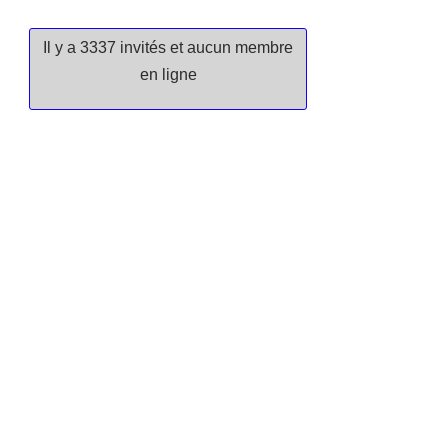
Il y a 3337 invités et aucun membre
en ligne