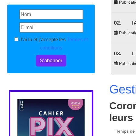
Publicati
I
Publicati
J’ai lu et j’accepte les
Termes et
conditions
L
S’abonner
Publicat
Gest
Coron
leurs
Temps de l