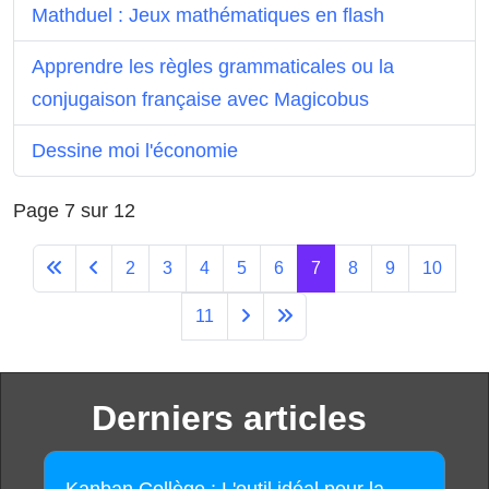
Mathduel : Jeux mathématiques en flash
Apprendre les règles grammaticales ou la
conjugaison française avec Magicobus
Dessine moi l'économie
Page 7 sur 12
2
3
4
5
6
7
8
9
10
11
Derniers articles